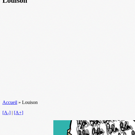
Louison
Accueil
»
Louison
[A-]
|
[A+]