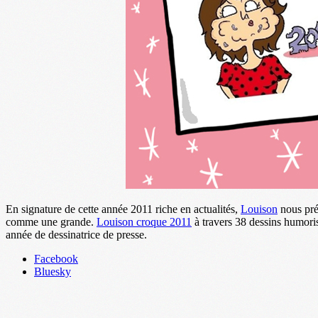
En signature de cette année 2011 riche en actualités,
Louison
nous pré
comme une grande.
Louison croque 2011
à travers 38 dessins humoris
année de dessinatrice de presse.
Partager
Facebook
la
Bluesky
publication
"Louison"