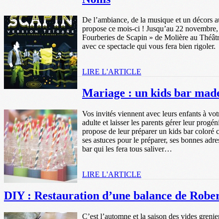
De l’ambiance, de la musique et un décors au
propose ce mois-ci ! Jusqu’au 22 novembre, 
Fourberies de Scapin » de Molière au Théât
avec ce spectacle qui vous fera bien rigoler.
LIRE L'ARTICLE
Mariage : un kids bar mad
Vos invités viennent avec leurs enfants à vot
adulte et laisser les parents gérer leur progé
propose de leur préparer un kids bar coloré 
ses astuces pour le préparer, ses bonnes adre
bar qui les fera tous saliver…
LIRE L'ARTICLE
DIY : Restauration d’une balance de Robe
C’est l’automne et la saison des vides grenie