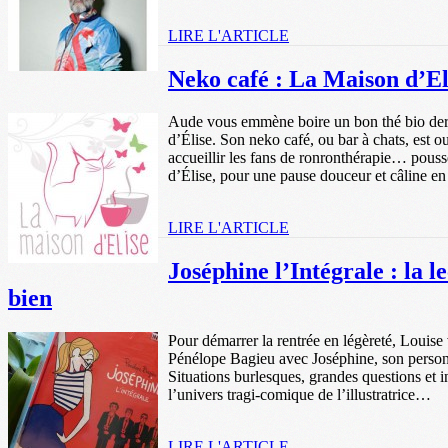
LIRE L'ARTICLE
Neko café : La Maison d’El
Aude vous emmène boire un bon thé bio derr
d’Élise. Son neko café, ou bar à chats, est o
accueillir les fans de ronronthérapie… pouss
d’Élise, pour une pause douceur et câline en
LIRE L'ARTICLE
Joséphine l’Intégrale : la l
bien
Pour démarrer la rentrée en légèreté, Louise
Pénélope Bagieu avec Joséphine, son personn
Situations burlesques, grandes questions et 
l’univers tragi-comique de l’illustratrice…
LIRE L'ARTICLE