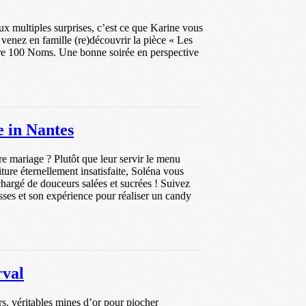
x multiples surprises, c’est ce que Karine vous
venez en famille (re)découvrir la pièce « Les
re 100 Noms. Une bonne soirée en perspective
e in Nantes
re mariage ? Plutôt que leur servir le menu
niture éternellement insatisfaite, Soléna vous
chargé de douceurs salées et sucrées ! Suivez
sses et son expérience pour réaliser un candy
rval
rs, véritables mines d’or pour piocher