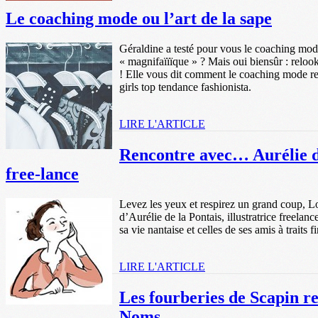
Le coaching mode ou l’art de la sape
Géraldine a testé pour vous le coaching mod
« magnifaïïïque » ? Mais oui biensûr : reloo
! Elle vous dit comment le coaching mode re
girls top tendance fashionista.
LIRE L'ARTICLE
Rencontre avec… Aurélie de 
free-lance
Levez les yeux et respirez un grand coup, Lo
d’Aurélie de la Pontais, illustratrice freelan
sa vie nantaise et celles de ses amis à traits
LIRE L'ARTICLE
Les fourberies de Scapin re
Noms