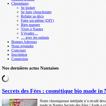
Chroniques
Se looker
Se faire chouchouter
Refaire sa déco
Faire soi-même (DIY)
Bien manger
Vivre à Nantes
S’évader…
… avec les enfants
Bonnes Adresses
Nous rejoindre
Concours
Inscription
Connexion
Nos dernières actus Nantaises
Secrets des Fées : cosmétique bio made in 
Notre chroniqueuse intrépide n’a reculé deva
made in Nantes Secrets des Fées ! Aude a cr