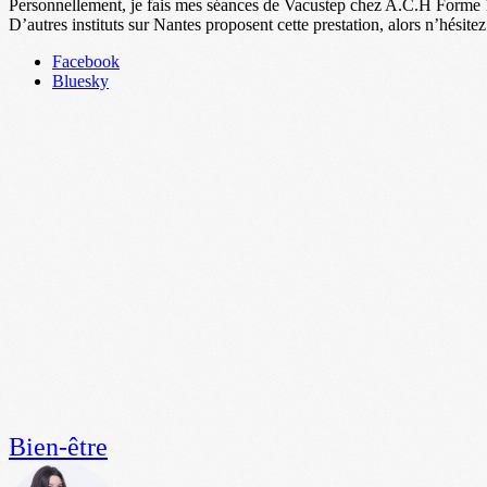
Personnellement, je fais mes séances de Vacustep chez A.C.H Forme 
D’autres instituts sur Nantes proposent cette prestation, alors n’hésitez
Partager
Facebook
la
Bluesky
publication
"VacuStep
:
le
test
d’Alex
pour
brûler
les
graisses
!"
Bien-être