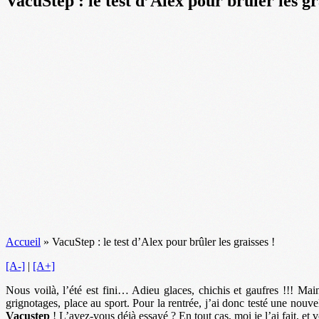
VacuStep : le test d’Alex pour brûler les gr
Accueil
»
VacuStep : le test d’Alex pour brûler les graisses !
[A-]
|
[A+]
Nous voilà, l’été est fini… Adieu glaces, chichis et gaufres !!! Main
grignotages, place au sport. Pour la rentrée, j’ai donc testé une nouve
Vacustep
! L’avez-vous déjà essayé ? En tout cas, moi je l’ai fait, et v