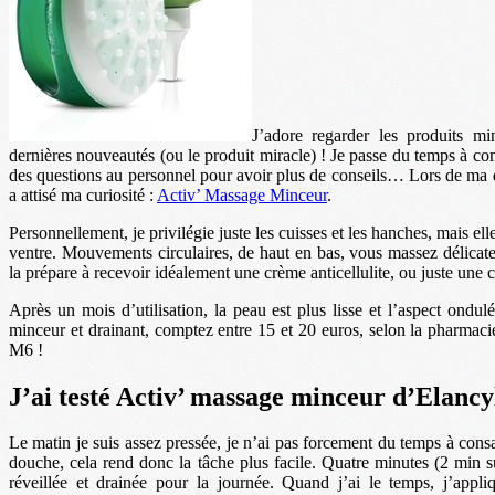
J’adore regarder les produits m
dernières nouveautés (ou le produit miracle) ! Je passe du temps à comp
des questions au personnel pour avoir plus de conseils… Lors de ma d
a attisé ma curiosité :
Activ’ Massage Minceur
.
Personnellement, je privilégie juste les cuisses et les hanches, mais el
ventre. Mouvements circulaires, de haut en bas, vous massez délicate
la prépare à recevoir idéalement une crème anticellulite, ou juste une 
Après un mois d’utilisation, la peau est plus lisse et l’aspect ondul
minceur et drainant, comptez entre 15 et 20 euros, selon la pharmaci
M6 !
J’ai testé Activ’ massage minceur d’Elancy
Le matin je suis assez pressée, je n’ai pas forcement du temps à cons
douche, cela rend donc la tâche plus facile. Quatre minutes (2 min s
réveillée et drainée pour la journée. Quand j’ai le temps, j’appli