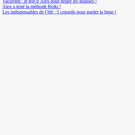
VacuStep : le test d’Alex pour brûler les graisses !
Alex a testé la méthode Reiki !
Les indispensables de l’été : 5 conseils pour garder la ligne !